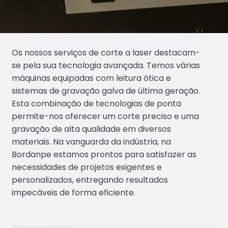
s
Co
rte
Os nossos serviços de corte a laser destacam-
a
se pela sua tecnologia avançada. Temos várias
las
máquinas equipadas com leitura ótica e
er
sistemas de gravação galva de última geração.
Esta combinação de tecnologias de ponta
Pre
permite-nos oferecer um corte preciso e uma
ns
gravação de alta qualidade em diversos
ag
materiais. Na vanguarda da indústria, na
em
Bordanpe estamos prontos para satisfazer as
de
necessidades de projetos exigentes e
tra
personalizados, entregando resultados
nsf
impecáveis de forma eficiente.
ers
Ou